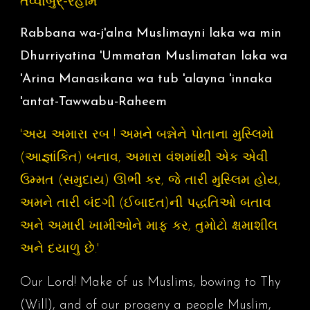
તવ્વાબુર્‌-રહીમ
Rabbana wa-j'alna Muslimayni laka wa min
Dhurriyatina 'Ummatan Muslimatan laka wa
'Arina Manasikana wa tub 'alayna 'innaka
'antat-Tawwabu-Raheem
'અય અમારા રબ ! અમને બન્નેને પોતાના મુસ્લિમો
(આજ્ઞાંકિત) બનાવ, અમારા વંશમાંથી એક એવી
ઉમ્મત (સમુદાય) ઊભી કર, જે તારી મુસ્લિમ હોય,
અમને તારી બંદગી (ઈબાદત)ની પદ્ધતિઓ બતાવ
અને અમારી ખામીઓને માફ કર, તુમોટો ક્ષમાશીલ
અને દયાળુ છે.'
Our Lord! Make of us Muslims, bowing to Thy
(Will), and of our progeny a people Muslim,