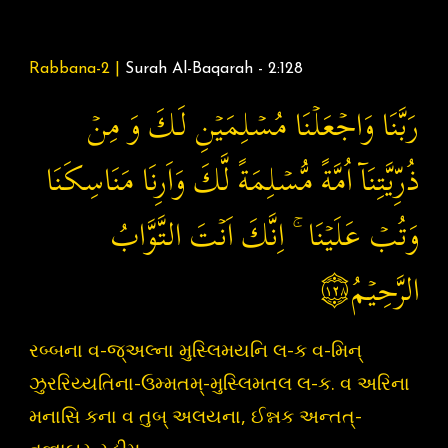
Rabbana-2 |
Surah Al-Baqarah - 2:128
رَبَّنَا وَاجۡعَلۡنَا مُسۡلِمَيۡنِ لَـكَ وَ مِنۡ
ذُرِّيَّتِنَآ اُمَّةً مُّسۡلِمَةً لَّكَ وَاَرِنَا مَنَاسِكَنَا
وَتُبۡ عَلَيۡنَا ۚ اِنَّكَ اَنۡتَ التَّوَّابُ
۝١٢٨
الرَّحِيۡمُ‏
રબ્બના વ-જ્અલ્ના મુસ્લિમયનિ લ-ક વ-મિન્
ઝુરરિય્યતિના-ઉમ્મતમ્-મુસ્લિમતલ લ-ક. વ અરિના
મનાસિ કના વ તુબ્‌ અલયના, ઈન્નક અન્તત્‌-