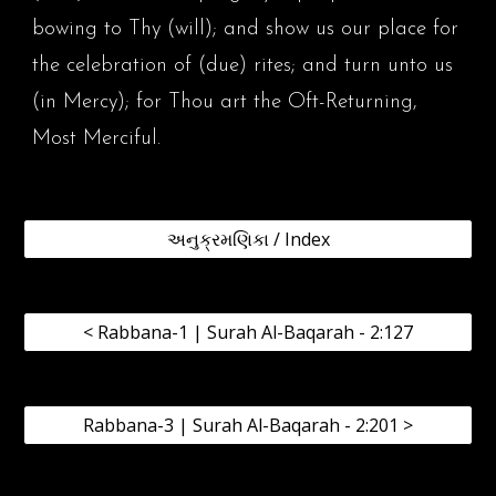
bowing to Thy (will); and show us our place for
the celebration of (due) rites; and turn unto us
(in Mercy); for Thou art the Oft-Returning,
Most Merciful.
અનુક્રમણિકા / Index
< Rabbana-1 | Surah Al-Baqarah - 2:127
Rabbana-3 | Surah Al-Baqarah - 2:201 >